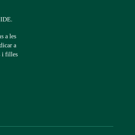
CIDE.
s a les
dicar a
i filles