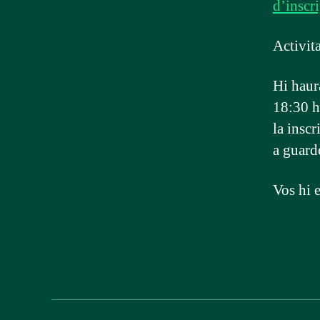
d’inscr
Activit
Hi haurà
18:30 h
la inscr
a guarde
Vos hi 