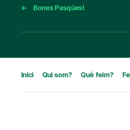
←
Bones Pasqües!
Inici
Qui som?
Què feim?
Fe