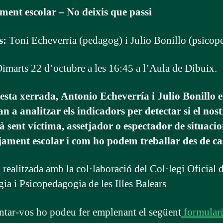
ment escolar – No deixis que passi
s:
Toni Echeverría (pedagog) i Julio Bonillo (psico
imarts 22 d’octubre a les 16:45 a l’Aula de Dibuix.
sta xerrada, Antonio Echeverría i Julio Bonillo 
n a analitzar els indicadors per detectar si el nostr
stà sent víctima, assetjador o espectador de situaci
jament escolar i com ho podem treballar des de ca
 realitzada amb la col·laboració del Col·legi Oficial 
ia i Psicopedagogia de les Illes Balears
ntar-vos ho podeu fer emplenant el següent
formular