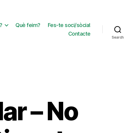
?
Què feim?
Fes-te soci/sòcia!
Contacte
Search
ar – No