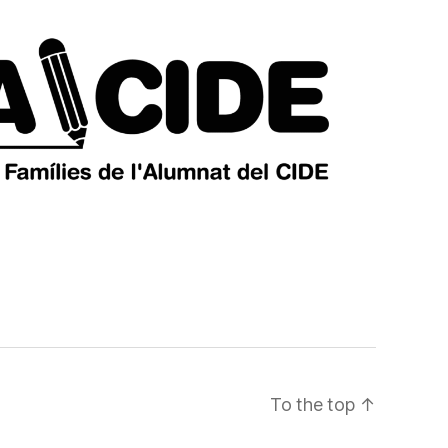
To the top
↑