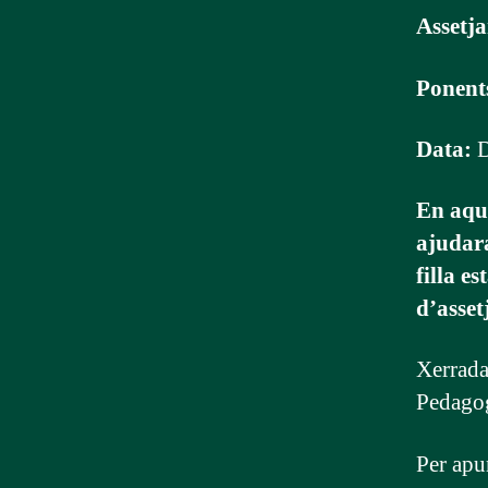
Assetja
Ponent
Data:
D
En aque
ajudara
filla e
d’asset
Xerrada
Pedagog
Per apu