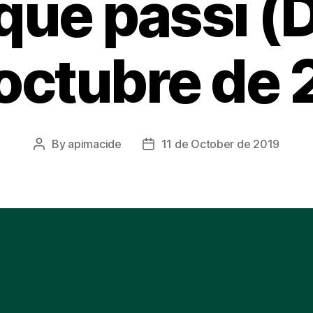
 que passi (
’octubre de 
By
apimacide
11 de October de 2019
Post
Post
author
date