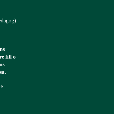
pedagog)
ens
e fill o
ons
sa.
de
i