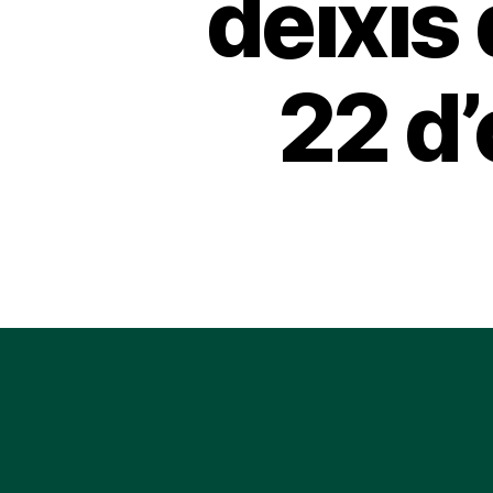
deixis
22 d