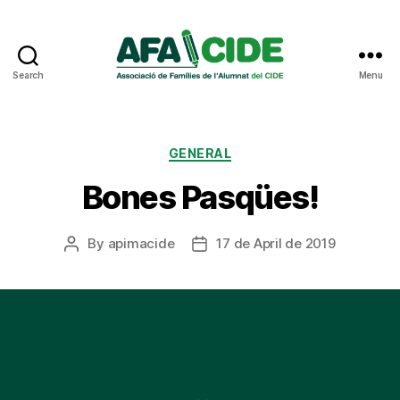
Search
Menu
AFA
CIDE
Categories
GENERAL
Bones Pasqües!
By
apimacide
17 de April de 2019
Post
Post
author
date