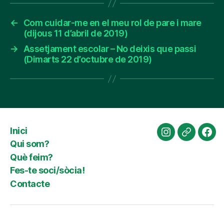
←
Com cuidar-me en el meu rol de pare i mare
(dijous 11 d’abril de 2019)
→
Assetjament escolar – No deixis que passi
(Dimarts 22 d’octubre de 2019)
Inici
Instagram
Website
Fac
Qui som?
Què feim?
Fes-te soci/sòcia!
Contacte