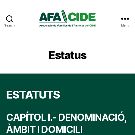
Search
Menu
AFA
CIDE
Estatus
ESTATUTS
CAPÍTOL I.- DENOMINACIÓ,
ÀMBIT I DOMICILI