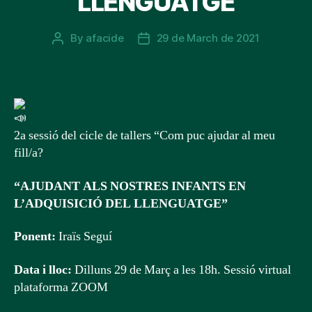
LLENGUATGE
By
afacide
29 de March de 2021
Post
Post
author
date
2a sessió del cicle de tallers “Com puc ajudar al meu
fill/a?
“AJUDANT ALS NOSTRES INFANTS EN
L’ADQUISICIÓ DEL LLENGUATGE”
Ponent:
Iraïs Seguí
Data i lloc:
Dilluns 29 de Març a les 18h. Sessió virtual
plataforma ZOOM