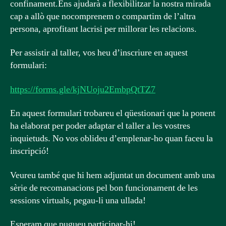
confinament.Ens ajudarà a flexibilitzar la nostra mirada
cap a allò que nocomprenem o compartim de l’altra
persona, aprofitant lacrisi per millorar les relacions.
Per assistir al taller, vos heu d’inscriure en aquest
formulari:
https://forms.gle/kjNUoju2EmbpQtTZ7
En aquest formulari trobareu el qüestionari que la ponent
ha elaborat per poder adaptar el taller a les vostres
inquietuds. No vos oblideu d’emplenar-ho quan faceu la
inscripció!
Veureu també que hi hem adjuntat un document amb una
sèrie de recomanacions pel bon funcionament de les
sessions virtuals, pegau-li una ullada!
Esperam que pugueu participar-hi!