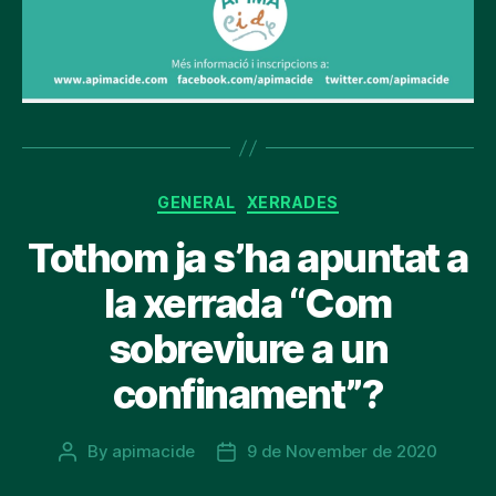
Categories
GENERAL
XERRADES
Tothom ja s’ha apuntat a
la xerrada “Com
sobreviure a un
confinament”?
By
apimacide
9 de November de 2020
Post
Post
author
date