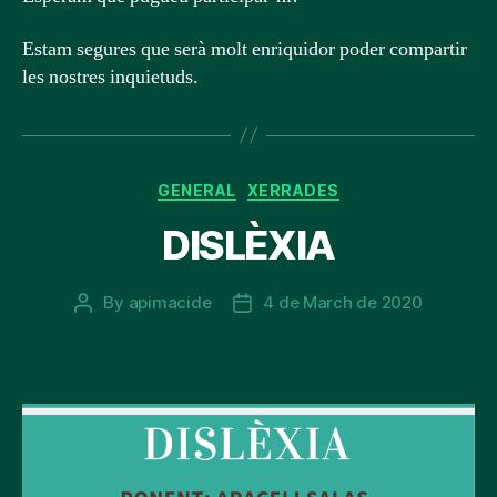
Estam segures que serà molt enriquidor poder compartir
les nostres inquietuds.
Categories
GENERAL
XERRADES
DISLÈXIA
By
apimacide
4 de March de 2020
Post
Post
author
date