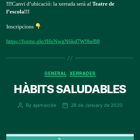
!!!
Canvi d’ubicació: la xerrada serà al
Teatre de
l’escola!!!
Inscripcions
https://forms.gle/fHeNwgN6kd7W9heB8
Categories
GENERAL
XERRADES
HÀBITS SALUDABLES
By
apimacide
28 de January de 2020
Post
Post
author
date