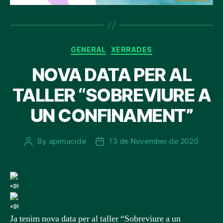
Categories
GENERAL
XERRADES
NOVA DATA PER AL
TALLER “SOBREVIURE A
UN CONFINAMENT”
By
apimacide
13 de November de 2020
Post
Post
author
date
Ja tenim nova data per al taller “Sobreviure a un