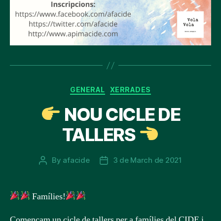
Categories
GENERAL
XERRADES
NOU CICLE DE
TALLERS
By
afacide
3 de March de 2021
Post
Post
author
date
Famílies!
Començam un cicle de tallers per a famílies del CIDE i