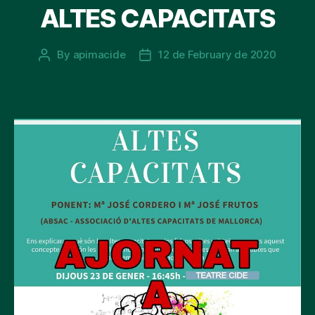
ALTES CAPACITATS
By
apimacide
12 de February de 2020
Post
Post
author
date