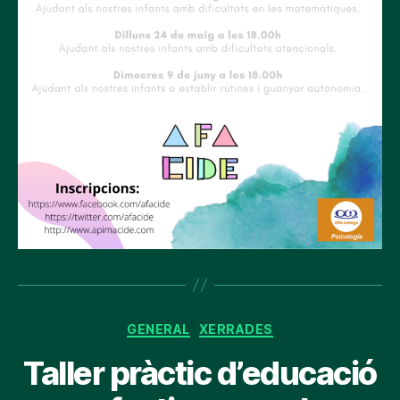
Categories
GENERAL
XERRADES
Taller pràctic d’educació