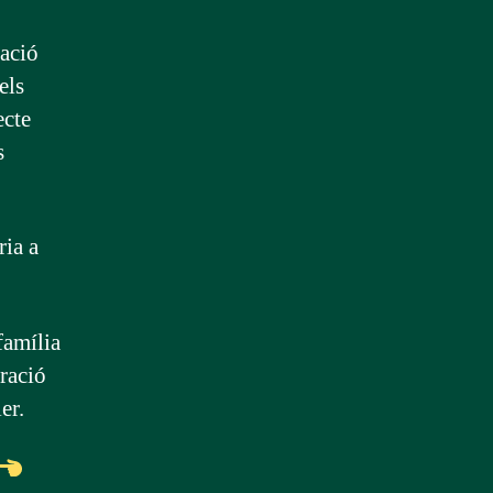
cació
els
ecte
s
ria a
família
ració
er.