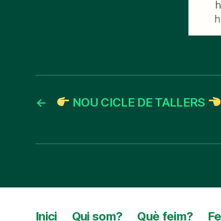
←
NOU CICLE DE TALLERS
Inici
Qui som?
Què feim?
Fe