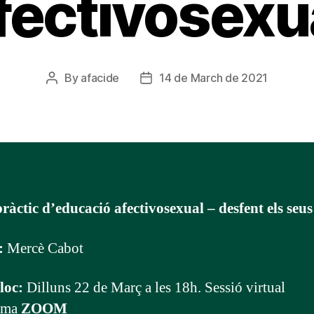
fectivosexu
By
afacide
14 de March de 2021
Post
Post
author
date
pràctic d’educació afectivosexual – desfent els seu
:
Mercè Cabot
loc:
Dilluns 22 de Març a les 18h. Sessió virtual
orma
ZOOM