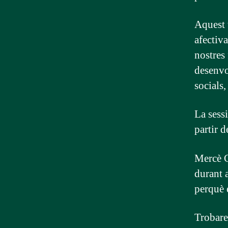
Aquest t
afectiva
nostres 
desenvo
socials,
La sessi
partir d
Mercè Ca
durant 
perquè e
Trobare