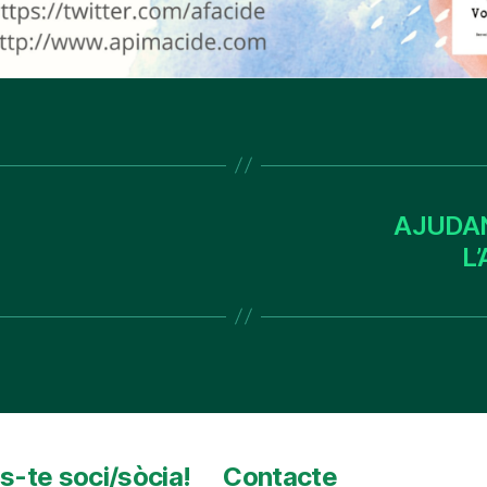
AJUDAN
L
s-te soci/sòcia!
Contacte