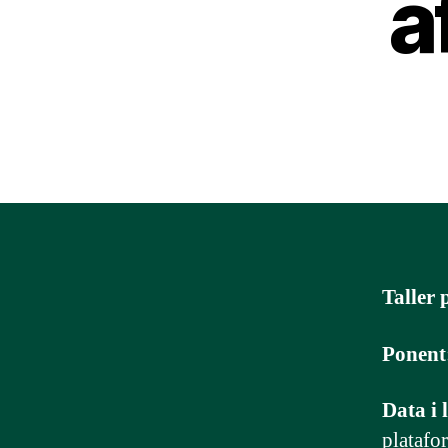
a
Taller 
Ponent
Data i l
plataf