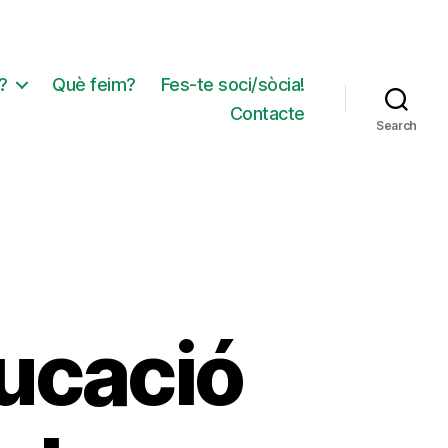
?
Què feim?
Fes-te soci/sòcia!
Contacte
Search
ducació