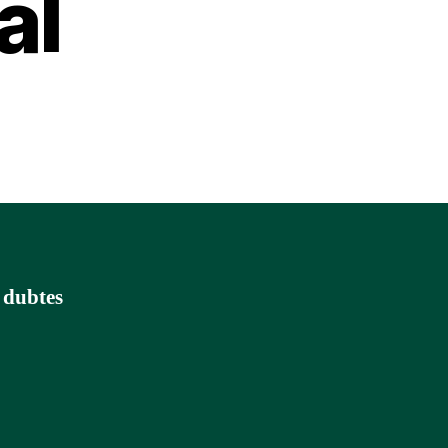
al
s dubtes