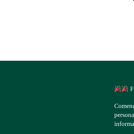
F
Comença
persona
informa