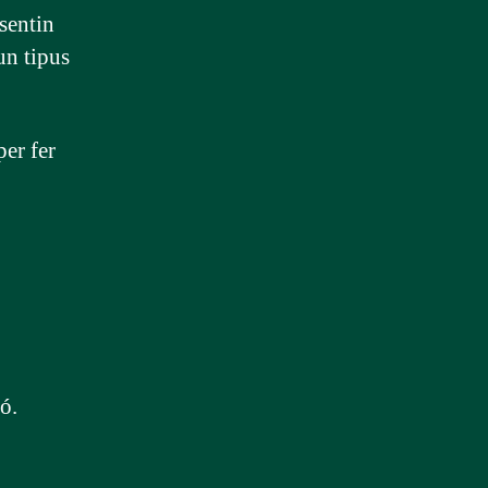
sentin
un tipus
er fer
ó.