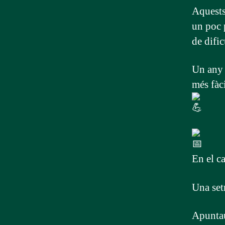
Aquests
un poc p
de dific
Un any 
més fàci
En el ca
Una set
Apuntau