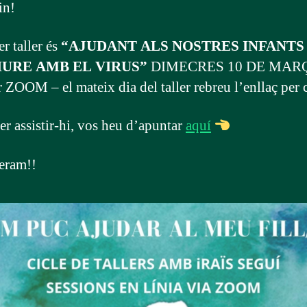
in!
r taller és
“AJUDANT ALS NOSTRES INFANTS
URE AMB EL VIRUS”
DIMECRES 10 DE MARÇ 
 ZOOM – el mateix dia del taller rebreu l’enllaç per 
er assistir-hi, vos heu d’apuntar
aquí
eram!!