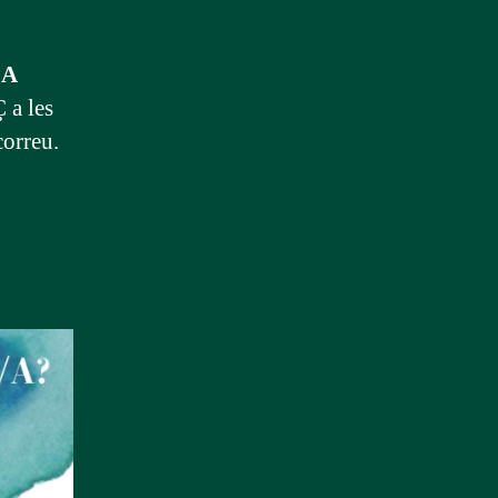
 A
a les
correu.