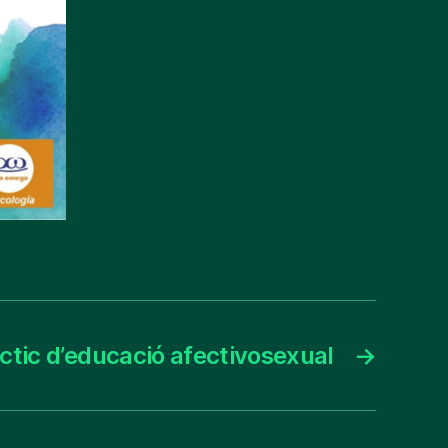
àctic d’educació afectivosexual
→