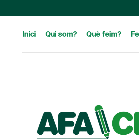
Inici
Qui som?
Què feim?
Fe