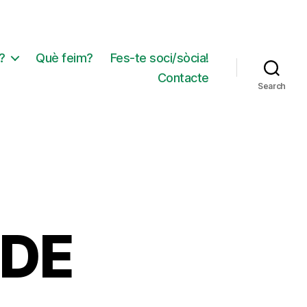
?
Què feim?
Fes-te soci/sòcia!
Contacte
Search
 DE