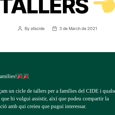
TALLERS
By
afacide
3 de March de 2021
Post
Post
author
date
amílies!
m un cicle de tallers per a famílies del CIDE i quals
 que hi vulgui assistir, així que podeu compartir la
ció amb qui creieu que pugui interessar.