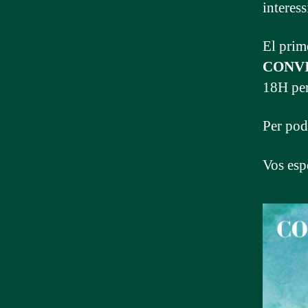
interess
El prime
CONVI
18H per
Per pod
Vos esp