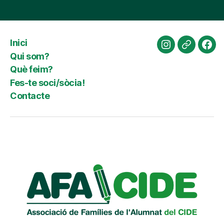
Inici
Instagram
Website
Fac
Qui som?
Què feim?
Fes-te soci/sòcia!
Contacte