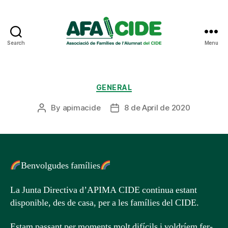
Search
Menu
AFA
CIDE
Categories
GENERAL
By
apimacide
8 de April de 2020
Post
Post
author
date
Benvolgudes famílies
La Junta Directiva d’APIMA CIDE continua estant
disponible, des de casa, per a les famílies del CIDE.
Estam passant per moments molt difícils i voldríem fer-