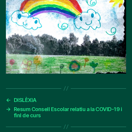
←
DISLÈXIA
→
Resum Consell Escolar relatiu a la COVID-19 i
finl de curs