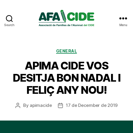
Search
Menu
AFA
CIDE
Categories
GENERAL
APIMA CIDE VOS
DESITJA BON NADAL I
FELIÇ ANY NOU!
By
apimacide
17 de December de 2019
Post
Post
author
date