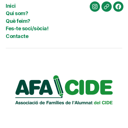
Inici
Instagram
Website
Fac
Qui som?
Què feim?
Fes-te soci/sòcia!
Contacte