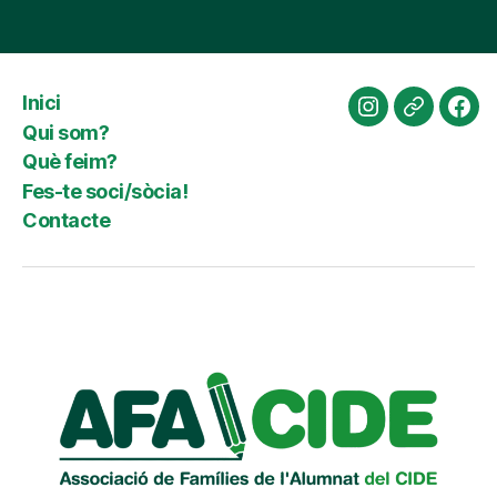
Inici
Instagram
Website
Fac
Qui som?
Què feim?
Fes-te soci/sòcia!
Contacte