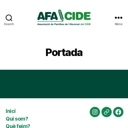
Search
Menu
AFA
CIDE
Portada
Inici
Instagram
Website
Fac
Qui som?
Què feim?